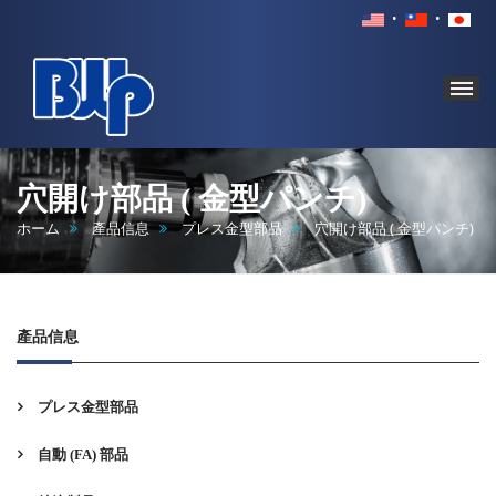
BROAD
WORLD
穴開け部品 ( 金型パンチ)
PRECISION
ホーム
產品信息
プレス金型部品
穴開け部品 ( 金型パンチ)
INDUSTRY
CO.,
LTD.
產品信息
プレス金型部品
自動 (FA) 部品