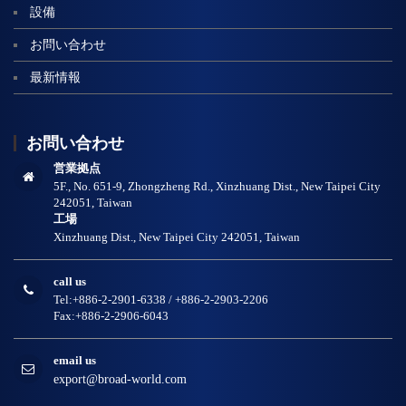
設備
お問い合わせ
最新情報
お問い合わせ
営業拠点
5F., No. 651-9, Zhongzheng Rd., Xinzhuang Dist., New Taipei City
242051, Taiwan
工場
Xinzhuang Dist., New Taipei City 242051, Taiwan
call us
Tel:+886-2-2901-6338 / +886-2-2903-2206
Fax:+886-2-2906-6043
email us
export@broad-world.com