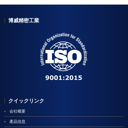
博威精密工業
公
司
簡
介-
標
語
クイックリンク
会社概要
產品信息